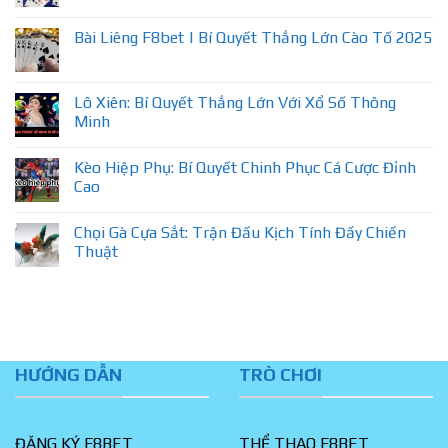
tận hưởng trò chơi một cách hiệu quả nhất.
Bài Liêng F8bet | Bí Quyết Thắng Lớn Cào Tố 2025
Lô Xiên: Bí Quyết Thắng Lớn Với Xổ Số Thông
Minh
Kèo Hiệp Phụ: Bí Quyết Chinh Phục Cá Cược Đỉnh
Cao
Chọi Gà Cựa Sắt: Trận Đấu Kịch Tính Đầy Chiến
Thuật
Bí quyết và mẹo chơi game bài 3D hiệu quả tại nhà cái
Hãy nắm vững quy tắc trước khi bắt đầu chơi bất kỳ trò
nào. Việc này giúp bạn có thể đưa ra các quyết định chính
HƯỚNG DẪN
TRÒ CHƠI
xác, hiệu quả trong suốt quá trình.
F8bet
cung cấp đa dạng nhiều trò chơi bài, vậy nên lựa
ĐĂNG KÝ F8BET
THỂ THAO F8BET
chọn game phù hợp với sở thích cùng kỹ năng của bạn là