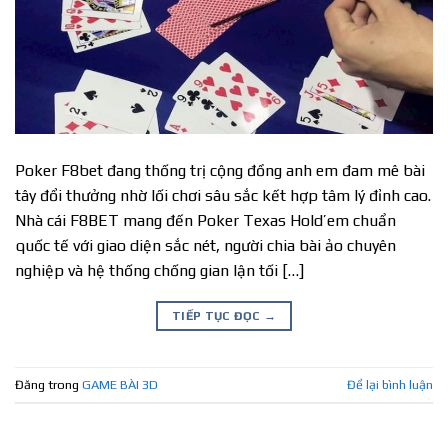
Tổng quan về tựa game bài 3D trên nền tảng F8bet
Đặc biệt, mức cược tối thiểu chỉ từ 10 ngàn đồng mỗi ván.
Làm cho tựa game này trở thành sự lựa chọn lý tưởng cho
những ai không muốn trải nghiệm quá nhiều áp lực hay hồi
Poker F8bet đang thống trị cộng đồng anh em đam mê bài
hộp trong khi chơi. Tựa game này nhận được đánh giá cao
tây đổi thưởng nhờ lối chơi sâu sắc kết hợp tâm lý đỉnh cao.
từ cộng đồng bởi sự mới lạ, tính ứng dụng cao của nó.
Nhà cái F8BET mang đến Poker Texas Hold’em chuẩn
Lý do chơi bài 3D tại F8bet là lựa chọn ưu việt
quốc tế với giao diện sắc nét, người chia bài ảo chuyên
nghiệp và hệ thống chống gian lận tối […]
F8bet
được biết đến như một điểm đến hấp dẫn cho
những người đam mê trò chơi bài 3D. Nhờ vào nền tảng
TIẾP TỤC ĐỌC
→
cung cấp trải nghiệm đổi thưởng chất lượng cao, đa dạng.
Đây là những lý do vì sao
game bài 3D
trở thành sự lựa
chọn ưu tiên cho hội viên:
Đăng trong
GAME BÀI 3D
Để lại bình luận