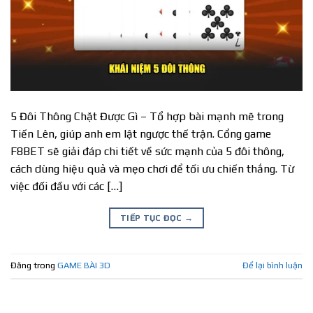
F8bet
Nhà cái mang đến một loạt các
game bài 3D
cực kỳ cuốn
hút. Nâng cấp trải nghiệm cá cược truyền thống với một
không gian sống động với những cơ hội chiến thắng hấp
dẫn hơn.
5 Đôi Thông Chặt Được Gì – Tổ hợp bài mạnh mẽ trong
Tiến Lên, giúp anh em lật ngược thế trận. Cổng game
F8BET sẽ giải đáp chi tiết về sức mạnh của 5 đôi thông,
cách dùng hiệu quả và mẹo chơi để tối ưu chiến thắng. Từ
việc đối đầu với các […]
TIẾP TỤC ĐỌC
→
Các game bài 3D nổi bật có mặt trên trang web
Đăng trong
GAME BÀI 3D
Để lại bình luận
Game bài 3D Baccarat với trải nghiệm chân thực