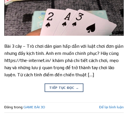
Trò chơi Rồng Hổ 3D – Sự lôi cuốn đến từ những thử thách
Thành viên đặt cược trên bảng để dự đoán liệu Rồng hay
Hổ sẽ có điểm cao hơn. Luật chơi giản đơn giúp mọi người
Bài 3 cây – Trò chơi dân gian hấp dẫn với luật chơi đơn giản
dễ dàng tiếp cận loại
game bài 3D
này. Rồng Hổ 3D còn
nhưng đầy kịch tính. Anh em muốn chinh phục? Hãy cùng
nổi bật với tốc độ nhanh. Cho phép người dùng trải nghiệm
https://the-internet.in/ khám phá chi tiết cách chơi, mẹo
nhiều ván trong một khoảng thời gian ngắn, tăng tính thú
hay và những lưu ý quan trọng để trở thành tay chơi lão
vị và giải trí. Âm nhạc nhẹ cùng hiệu ứng âm thanh sinh
luyện. Từ cách tính điểm đến chiến thuật […]
động như tiếng rống của Rồng cùng tiếng gầm của Hổ tạo
không khí giải trí đầy phấn khích.
TIẾP TỤC ĐỌC
→
Blackjack 3D là trò chơi truyền thống được số hóa
Game bài 3D
Blackjack cũng không kém phần hấp dẫn với
Đăng trong
GAME BÀI 3D
Để lại bình luận
giao diện đồ họa 3D chân thực, sống động. Bàn chơi, lá bài
cùng các hiệu ứng đặc biệt được thiết kế tỉ mỉ, tạo nên một
không gian cá cược chuyên nghiệp, hấp dẫn.