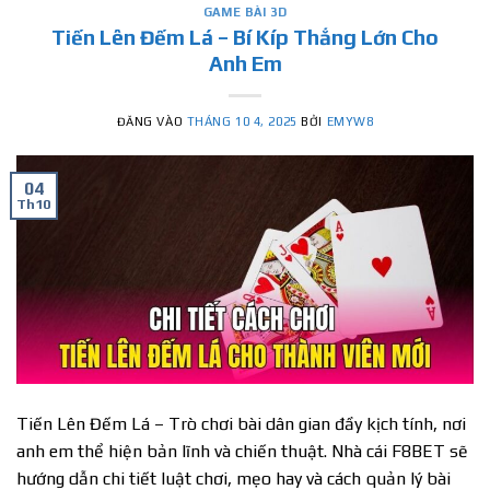
GAME BÀI 3D
Tựa game này không chỉ có âm thanh sống động cùng âm
Tiến Lên Đếm Lá – Bí Kíp Thắng Lớn Cho
nhạc nhẹ nhàng tăng phần hấp dẫn. Mà còn giữ nguyên
Anh Em
tính đơn giản trong luật chơi giống như baccarat truyền
thống. Hội viên đặt cược vào các lựa chọn như Player,
ĐĂNG VÀO
THÁNG 10 4, 2025
BỞI
EMYW8
Banker hoặc Tie và chờ đợi kết quả được rút từ bộ bài.
Điều này làm cho Baccarat 3D trở nên thân thiện với cả
người mới bắt đầu.
04
Th10
Baccarat 3D nổi bật với tốc độ chơi nhanh, cho phép mọi
người tham gia nhiều ván trong khoảng thời gian ngắn. Giao
diện game mặc dù phức tạp về mặt đồ họa nhưng vẫn rất
dễ sử dụng, đảm bảo thành viên có thể dễ dàng đặt cược.
Với mức cược thấp, trò này phù hợp với mọi ngân sách, thu
hút đa dạng.
F8bet
cũng cung cấp chế độ chơi thử miễn phí cho
game
Tiến Lên Đếm Lá – Trò chơi bài dân gian đầy kịch tính, nơi
bài 3D
, giúp người dùng làm quen trước khi đặt cược tiền
anh em thể hiện bản lĩnh và chiến thuật. Nhà cái F8BET sẽ
thật. Những khuyến mãi cùng ưu đãi đặc biệt thường xuyên
hướng dẫn chi tiết luật chơi, mẹo hay và cách quản lý bài