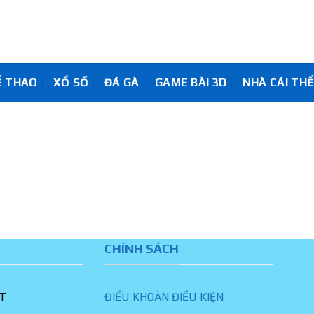
Ể THAO
XỔ SỐ
ĐÁ GÀ
GAME BÀI 3D
NHÀ CÁI TH
CHÍNH SÁCH
T
ĐIỀU KHOẢN ĐIỀU KIỆN