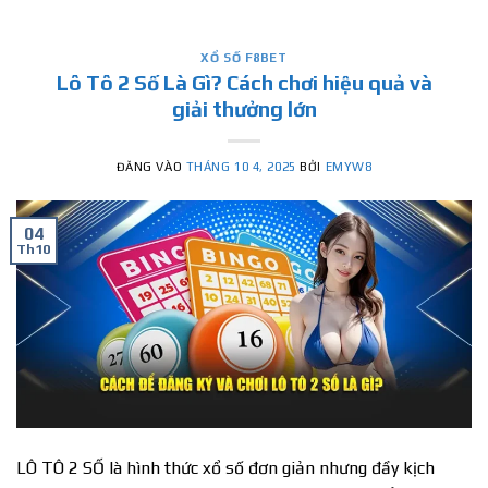
hàng tỷ đồng. Đây là một trong những trò chơi có phần
thưởng lớn nhất tại nền tảng chúng tôi.
XỔ SỐ F8BET
Lô Tô 2 Số Là Gì? Cách chơi hiệu quả và
Cách chơi đơn giản: Chọn 6 con số yêu thích từ 1 đến 45,
giải thưởng lớn
mỗi vé dự đoán chỉ cần đầu tư từ 10 nghìn đồng.
Tính phổ biến cao: Đây là loại xổ số phù hợp với những ai
ĐĂNG VÀO
THÁNG 10 4, 2025
BỞI
EMYW8
thích săn giải thưởng lớn và không giới hạn số lần tham gia.
Xổ số VIP
04
Th10
Xổ số VIP tại F8BET là loại hình mới với tốc độ trả thưởng
cực nhanh và tỷ lệ thắng cao. Điểm khác biệt của xổ số VIP
là tốc độ và tính tiện lợi.
Tốc độ trả thưởng: Với thời gian trả thưởng chỉ trong vòng
75 giây, bạn sẽ nhanh chóng biết kết quả.
Phạm vi đa dạng: Có nhiều vùng để bạn lựa chọn như VIP
Hồ Chí Minh, VIP Hà Nội và các xổ số miền Bắc, Nam.
LÔ TÔ 2 SỐ là hình thức xổ số đơn giản nhưng đầy kịch