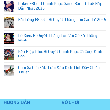
Poker F8bet | Chinh Phục Game Bài Trí Tuệ Hấp
Dẫn Nhất 2025
Bài Liêng F8bet | Bí Quyết Thắng Lớn Cào Tố 2025
Lô Xiên: Bí Quyết Thắng Lớn Với Xổ Số Thông
Minh
Tốc độ xử lý giao dịch và nhận thưởng sẽ không khiến bạn bị
Kèo Hiệp Phụ: Bí Quyết Chinh Phục Cá Cược Đỉnh
gián đoạn khi chơi
Cao
Kinh nghiệm và lưu ý khi chơi xổ số tại F8BET
Chọi Gà Cựa Sắt: Trận Đấu Kịch Tính Đầy Chiến
Thuật
Chơi xổ số F8BET không chỉ phụ thuộc vào may mắn mà
còn cần một số kinh nghiệm để tối ưu cơ hội thắng.
Các mẹo tối ưu cơ hội trúng
Nắm vững các kỹ thuật như chọn số theo phân tích tần
HƯỚNG DẪN
TRÒ CHƠI
suất sẽ giúp bạn tăng khả năng trúng giải.