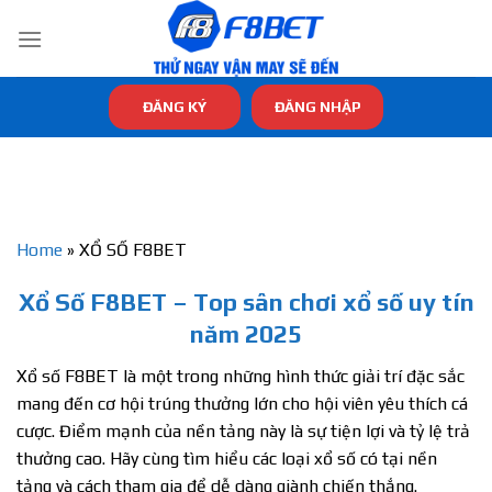
Bỏ
qua
nội
dung
ĐĂNG KÝ
ĐĂNG NHẬP
Home
»
XỔ SỐ F8BET
Xổ Số F8BET – Top sân chơi xổ số uy tín
năm 2025
Xổ số F8BET là một trong những hình thức giải trí đặc sắc
mang đến cơ hội trúng thưởng lớn cho hội viên yêu thích cá
cược. Điểm mạnh của nền tảng này là sự tiện lợi và tỷ lệ trả
thưởng cao. Hãy cùng tìm hiểu các loại xổ số có tại nền
tảng và cách tham gia để dễ dàng giành chiến thắng.