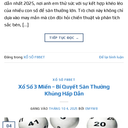
tại đây là tỷ lệ trả thưởng cao hơn so với cách chơi thông
dẫn nhất 2025, nơi anh em thử sức với sự kết hợp khéo léo
thường.
của nhiều con số để săn thưởng lớn. Trò chơi này không chỉ
dựa vào may mắn mà còn đòi hỏi chiến thuật và phân tích
Chọn số yêu thích: Hội viên tự chọn các con số mình muốn
sắc bén, […]
đặt cược, tương tự như cách chơi truyền thống nhưng nhanh
chóng và tiện lợi hơn.
TIẾP TỤC ĐỌC
→
Tỷ lệ thưởng hấp dẫn: Chúng tôi cam kết trả thưởng cao
hơn so với xổ số địa phương, đảm bảo hội viên có cơ hội
Đăng trong
XỔ SỐ F8BET
Để lại bình luận
nhận phần thưởng lớn.
Dễ dàng đặt cược: Giao diện đơn giản, chỉ cần vài thao tác là
bạn có thể hoàn tất quá trình đặt cược.
XỔ SỐ F8BET
Xổ Số 3 Miền – Bí Quyết Săn Thưởng
Xổ số siêu tốc (XS siêu tốc)
Khủng Hấp Dẫn
Xổ số siêu tốc là hình thức chơi mới mẻ và hấp dẫn mang
lại kết quả trong thời gian ngắn. Chỉ trong vài phút, bạn đã
ĐĂNG VÀO
THÁNG 10 4, 2025
BỞI
EMYW8
có thể biết ngay kết quả và giành được phần thưởng nhanh
chóng.
04